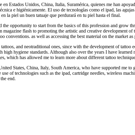
 en Estados Unidos, China, Italia, Suramérica, quienes me han apoyado
técnica e higiénicamente. El uso de tecnologías como el ipad, las agujas 
n la piel un buen tatuaje que perdurará en tu piel hasta el final.
ad the opportunity to start from the basics of this profession and grow t
agazine flash to promoting the artistic and creative development of tatt
attoo conventions. as well as accessing the best material on the market as 
l tattoos, and neotraditional ones, since with the development of tattoo
 high hygiene standards. Although also over the years I have learned m
s, which has allowed me to learn more about different tattoo techniques 
ited States, China, Italy, South America, who have supported me to get
he use of technologies such as the ipad, cartridge needles, wireless mach
 the end.